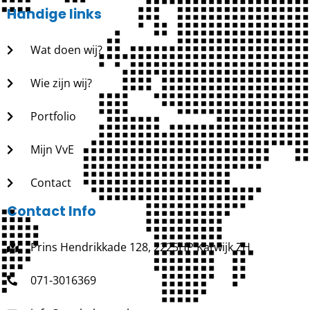
Handige links
Wat doen wij?
Wie zijn wij?
Portfolio
Mijn VvE
Contact
Contact Info
Prins Hendrikkade 128, 2225HP Katwijk ZH
071-3016369