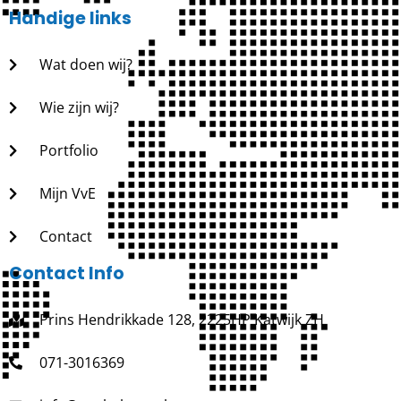
Handige links
Wat doen wij?
Wie zijn wij?
Portfolio
Mijn VvE
Contact
Contact Info
Prins Hendrikkade 128, 2225HP Katwijk ZH
071-3016369